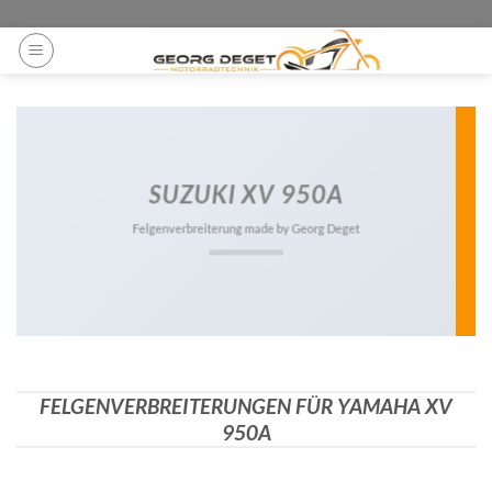
Zum
ga('set', 'anonymizeIp', true);
Inhalt
springen
SUZUKI XV 950A
Felgenverbreiterung made by Georg Deget
FELGENVERBREITERUNGEN FÜR YAMAHA XV
950A