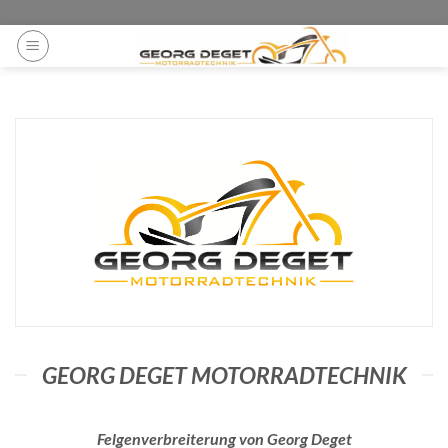
Zum
ga('set', 'anonymizeIp', true);
Inhalt
springen
GEORG DEGET MOTORRADTECHNIK
Felgenverbreiterung von Georg Deget