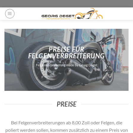
Zum
ga('set', 'anonymizeIp', true);
Inhalt
springen
PREISE FÜR
FELGENVERBREITERUNG
Felgenverbreiterung made by Georg Deget
PREISE
Bei Felgenverbreiterungen ab 8,00 Zoll oder Felgen, die
poliert werden sollen, kommen zusätzlich zu einem Preis von