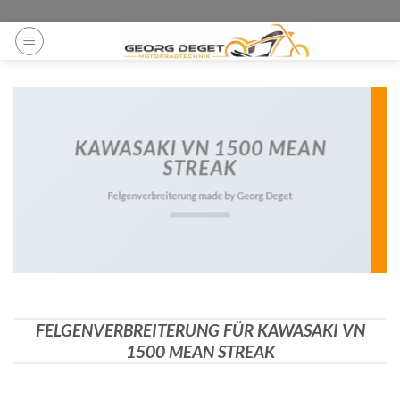
Zum
ga('set', 'anonymizeIp', true);
Inhalt
springen
KAWASAKI VN 1500 MEAN
STREAK
Felgenverbreiterung made by Georg Deget
FELGENVERBREITERUNG FÜR KAWASAKI VN
1500 MEAN STREAK