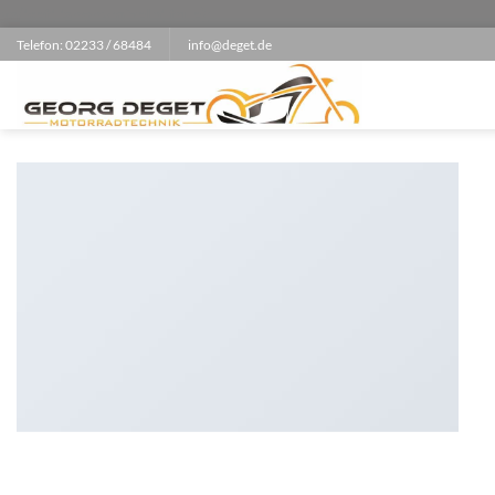
Zum
ga('set', 'anonymizeIp', true);
Inhalt
Telefon: 02233 / 68484
info@deget.de
springen