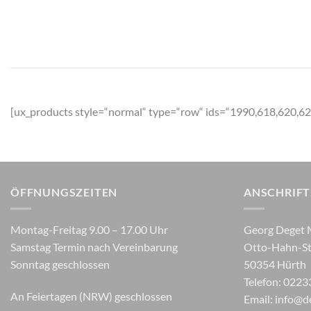
[ux_products style=“normal“ type=“row“ ids=“1990,618,620,6
ÖFFNUNGSZEITEN
ANSCHRIFT
Montag-Freitag 9.00 – 17.00 Uhr
Georg Deget 
Samstag Termin nach Vereinbarung
Otto-Hahn-St
Sonntag geschlossen
50354 Hürth
Telefon: 0223
An Feiertagen (NRW) geschlossen
Email:
info@d