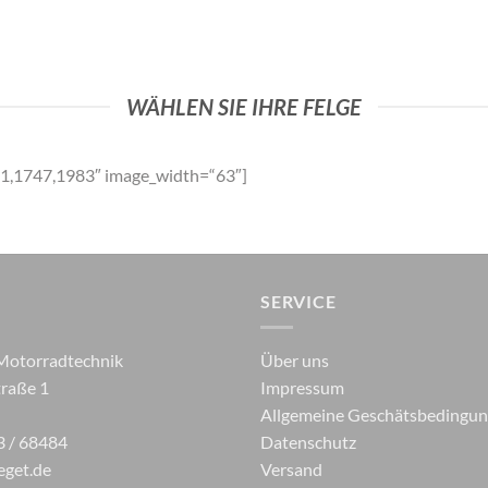
WÄHLEN SIE IHRE FELGE
21,1747,1983″ image_width=“63″]
SERVICE
Motorradtechnik
Über uns
raße 1
Impressum
Allgemeine Geschätsbedingu
3 / 68484
Datenschutz
eget.de
Versand