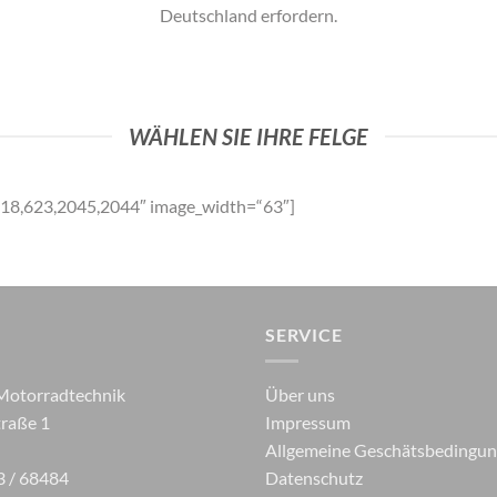
Deutschland erfordern.
WÄHLEN SIE IHRE FELGE
618,623,2045,2044″ image_width=“63″]
SERVICE
Motorradtechnik
Über uns
raße 1
Impressum
Allgemeine Geschätsbedingu
3 / 68484
Datenschutz