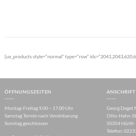
[ux_products style=“normal“ type=“row“ ids=“2041,2043,620,
ÖFFNUNGSZEITEN
ANSCHRIFT
Montag-Freitag 9.00 – 17.00 Uhr
Georg Deget 
Samstag Termin nach Vereinbarung
Otto-Hahn-St
Sonntag geschlossen
50354 Hürth
Telefon: 0223